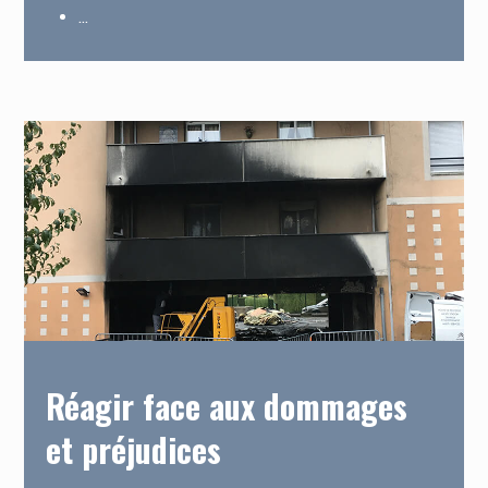
…
Réagir face aux dommages
et préjudices